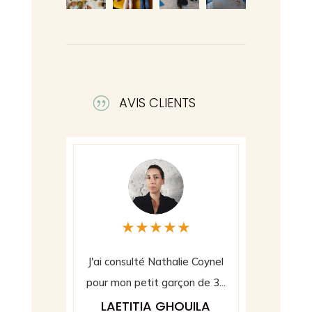
AVIS CLIENTS
|
★
★
★
★
★
★
★
★
★
lté Nathalie Coynel
Mon fils de 18 ans avait des
etit garçon de 3...
difficultés à gérer...
TIA GHOUILA
VERONIQUE RAFFIN