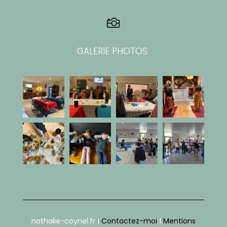

GALERIE PHOTOS
nathalie-coynel.fr |
Contactez-moi
|
Mentions